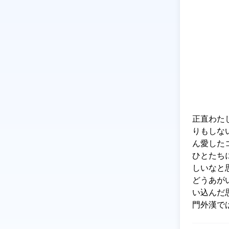
正直わた
りもしな
ん愛した
ひとたち
しいなと思
どうあが
い込んだ
門外漢で