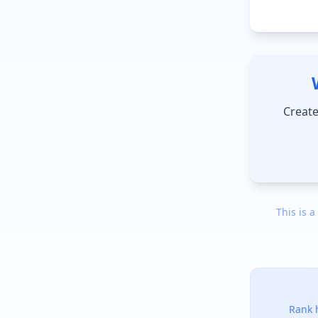
Create
This is a
Rank h