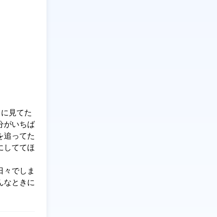
もに見てた
分がいちば
を追ってた
にしててほ
日々でしま
んなときに