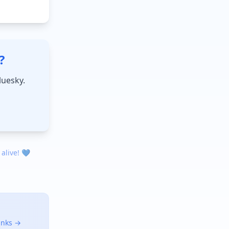
?
luesky.
 alive! 💙
links →