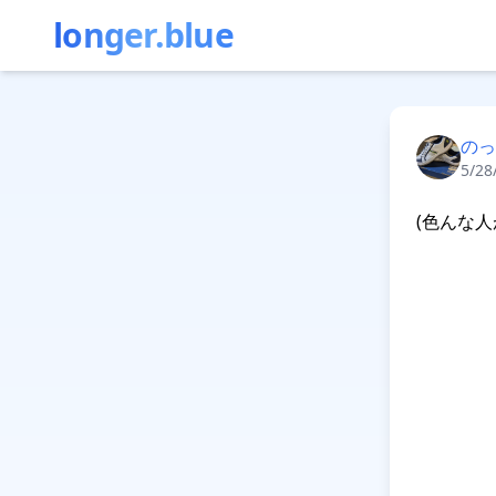
longer.blue
のっ
5/28
(色んな