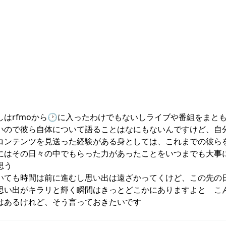
しはrfmoから🕑️に入ったわけでもないしライブや番組をまと
いので彼ら自体について語ることはなにもないんですけど、自
コンテンツを見送った経験がある身としては、これまでの彼ら
にはその日々の中でもらった力があったことをいつまでも大事
う

いても時間は前に進むし思い出は遠ざかってくけど、この先の
思い出がキラリと輝く瞬間はきっとどこかにありますよと　こ
はあるけれど、そう言っておきたいです