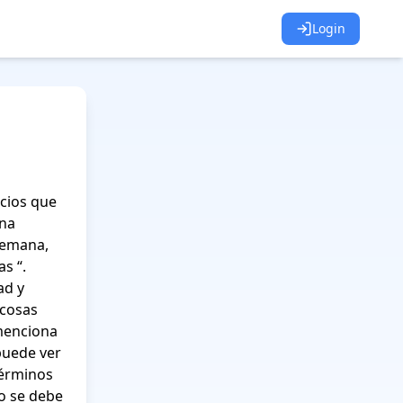
Login
cios que 
na 
emana, 
 “. 
d y 
cosas 
menciona 
uede ver 
érminos 
o se debe 