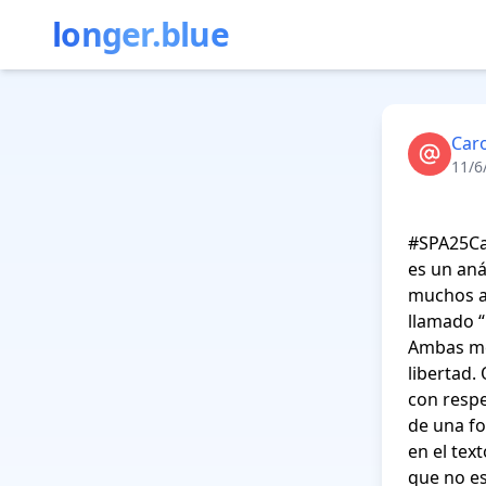
longer.blue
Car
11/6
#SPA25Cal
es un aná
muchos as
llamado “
Ambas men
libertad.
con respe
de una fo
en el tex
que no es