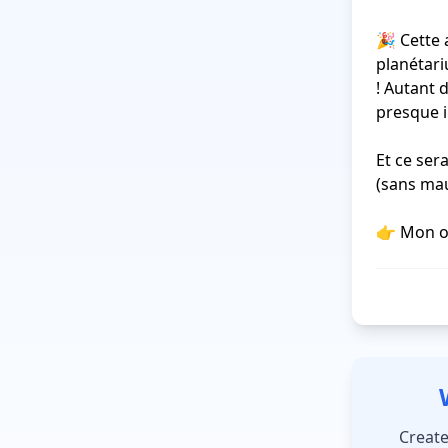
🎉 Cette 
planétari
! Autant d
presque i
Et ce ser
(sans mau
👉 Mon ob
Create