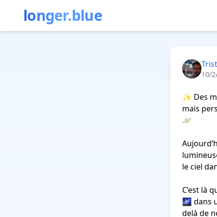
longer.blue
Tri
10/2
✨ Des mil
mais pers
🪐

Aujourd’hu
lumineuse,
le ciel d
C’est là q
🌌 dans u
delà de n