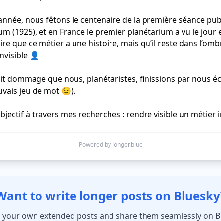
année, nous fêtons le centenaire de la première séance publ
um (1925), et en France le premier planétarium a vu le jour 
ire que ce métier a une histoire, mais qu’il reste dans l’ombr
nvisible 👤

ait dommage que nous, planétaristes, finissions par nous écl
vais jeu de mot 😉).

jectif à travers mes recherches : rendre visible un métier in
Powered by longer.blue
Want to write longer posts on Bluesky
 your own extended posts and share them seamlessly on B