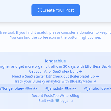
Create Your Post
 free tool. If you find it useful, please consider a donation to keep it
You can find the coffee icon in the bottom right corner.
longer.blue
igher and get more organic traffic in 30 days with Effortless Back
Get your AI or SaaS idea built →
Need a SaaS starter kit? Check out BoilerplateHub →
Track your Bluesky analytics with BlueskyMeter →
@longer.blue
@janu.lol
@janubuilds
on Bluesky
on Bluesky
on 
Recent Posts
Top Writers
Blog
Built with 💙 by Janu