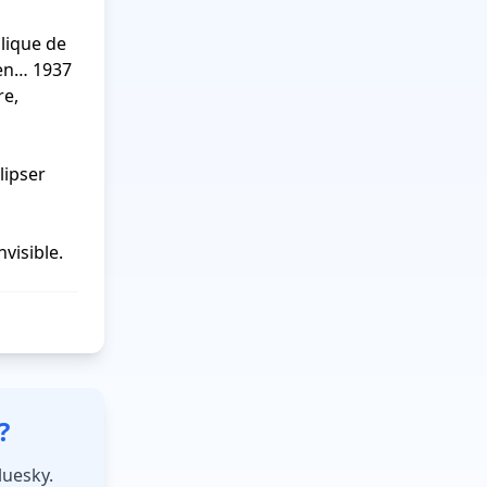
ique de 
en… 1937 
e, 
ipser 
visible.
?
luesky.