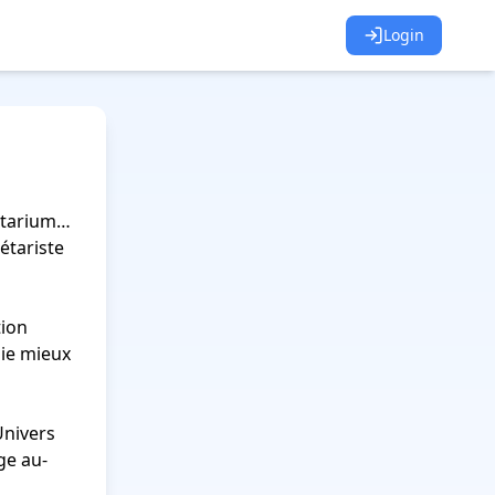
Login
tarium… 
tariste 
ion 
ie mieux 
Univers 
ge au-