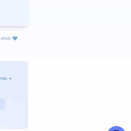
 alive! 💙
links →
X