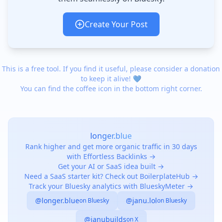
Create Your Post
This is a free tool. If you find it useful, please consider a donation
to keep it alive! 💙
You can find the coffee icon in the bottom right corner.
longer.blue
Rank higher and get more organic traffic in 30 days
with Effortless Backlinks →
Get your AI or SaaS idea built →
Need a SaaS starter kit? Check out BoilerplateHub →
Track your Bluesky analytics with BlueskyMeter →
@longer.blue
@janu.lol
on Bluesky
on Bluesky
@janubuilds
on X