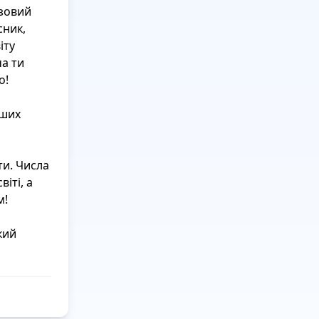
зовий 
ник, 
ту 
а ти 
!

ших 
и. Числа 
іті, а 
!

ий 