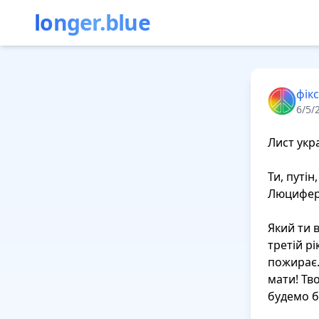
longer.blue
фік
6/5/
Лист укр
Ти, путін
Люцифера
Який ти в
третій рі
пожирає. 
мати! Тв
будемо б