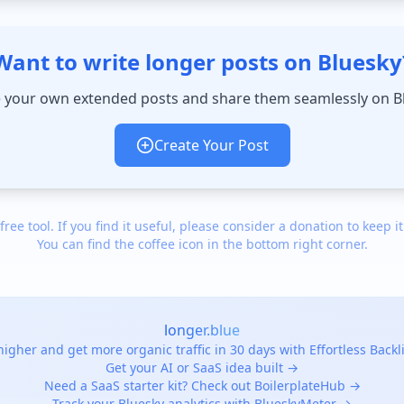
Want to write longer posts on Bluesky
 your own extended posts and share them seamlessly on B
Create Your Post
 free tool. If you find it useful, please consider a donation to keep it
You can find the coffee icon in the bottom right corner.
longer.blue
igher and get more organic traffic in 30 days with Effortless Back
Get your AI or SaaS idea built →
Need a SaaS starter kit? Check out BoilerplateHub →
Track your Bluesky analytics with BlueskyMeter →