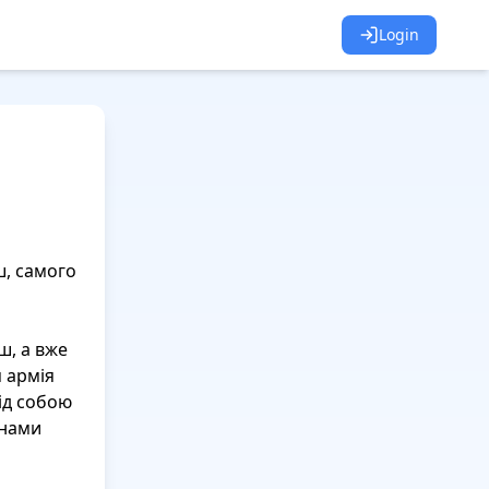
Login
, самого 
, а вже 
 армія 
ід собою 
нами 