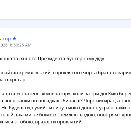
сатор ★
2026, 8:50:25 AM
аїнців та їхнього Президента бункерному діду

, шайтан кремлівський, і проклятого чорта брат і товариш
 секретар!

 чорта «стратег» і «імператор», коли за три дні Київ береш
к свої ж танки по посадках збираєш? Чорт висирає, а твоя
Не будеш ти, сучий ти сину, синів і доньок українських п
ого війська ми не боїмося, землею, водою, повітрям і дро
итися з тобою, враже ти проклятий.
