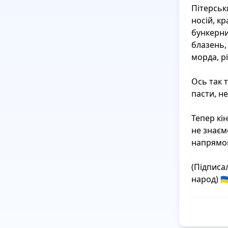
Пітерськ
носій, кр
бункерний
блазень,
морда, р
Ось так т
пасти, не
Тепер кі
не знаємо
напрямок
(Підписа
народ) 🇺