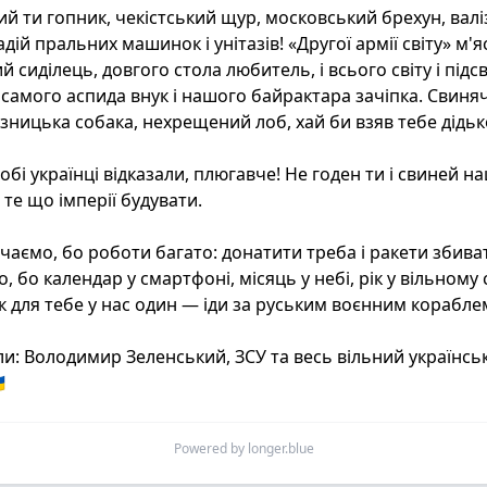
ий ти гопник, чекістський щур, московський брехун, валі
адій пральних машинок і унітазів! «Другої армії світу» м'яс
 сиділець, довгого стола любитель, і всього світу і підсві
 самого аспида внук і нашого байрактара зачіпка. Свиняч
ізницька собака, нехрещений лоб, хай би взяв тебе дідько
обі українці відказали, плюгавче! Не годен ти і свиней на
 те що імперії будувати.

нчаємо, бо роботи багато: донатити треба і ракети збиват
, бо календар у смартфоні, місяць у небі, рік у вільному св
 для тебе у нас один — іди за руським воєнним кораблем
ли: Володимир Зеленський, ЗСУ та весь вільний українськ

Powered by longer.blue