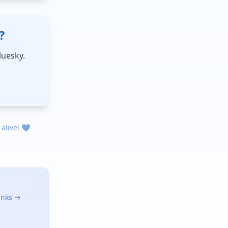
?
luesky.
 alive! 💙
links →