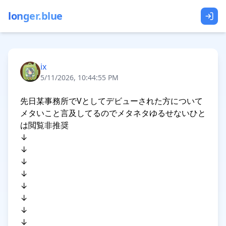
longer.blue
ix
5/11/2026, 10:44:55 PM
先日某事務所でVとしてデビューされた方について
メタいこと言及してるのでメタネタゆるせないひと
は閲覧非推奨

↓

↓

↓

↓

↓

↓

↓

↓
