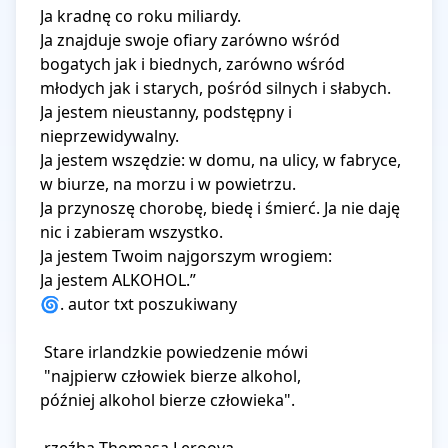
Ja kradnę co roku miliardy. 

Ja znajduje swoje ofiary zarówno wśród 
bogatych jak i biednych, zarówno wśród 
młodych jak i starych, pośród silnych i słabych. 

Ja jestem nieustanny, podstępny i 
nieprzewidywalny.

Ja jestem wszędzie: w domu, na ulicy, w fabryce, 
w biurze, na morzu i w powietrzu. 

Ja przynoszę chorobę, biedę i śmierć. Ja nie daję 
nic i zabieram wszystko. 

Ja jestem Twoim najgorszym wrogiem:

Ja jestem ALKOHOL.”

🌀. autor txt poszukiwany

 Stare irlandzkie powiedzenie mówi

 "najpierw człowiek bierze alkohol, 

później alkohol bierze człowieka".
