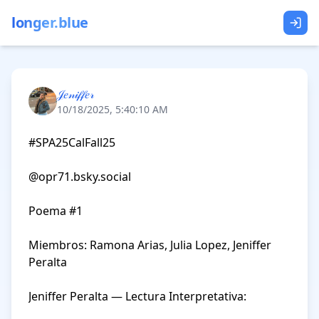
longer.blue
𝒥𝑒𝓃𝒾𝒻𝒻𝑒𝓇
10/18/2025, 5:40:10 AM
#SPA25CalFall25 

@opr71.bsky.social 

Poema #1

Miembros: Ramona Arias, Julia Lopez, Jeniffer 
Peralta

Jeniffer Peralta — Lectura Interpretativa:
