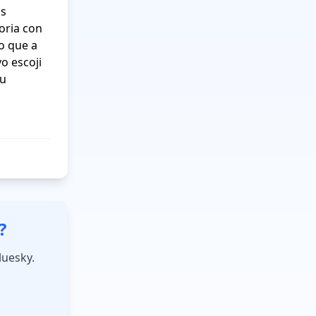
s 
ria con 
o que a 
 escoji 
u 
?
luesky.