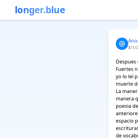
longer.blue
Ano
8/1/
Despues d
Fuertes n
yo lo lei
muerte de
La manera
manera qu
poesia de
anteriore
espacio p
escritura
de vocabu