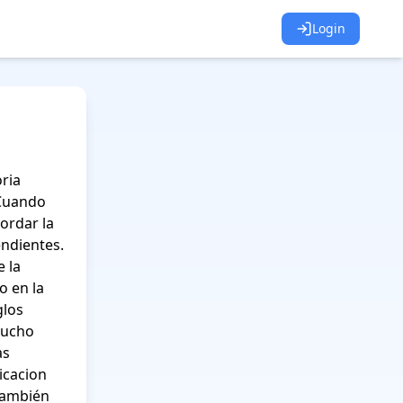
Login
ria 
Cuando 
ordar la 
ndientes. 
la 
 en la 
los 
mucho 
s 
cacion 
también 