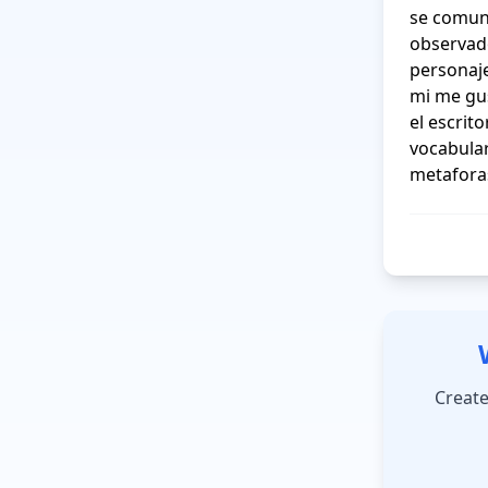
se comun
observado
personaje
mi me gus
el escrit
vocabular
metaforas
Create