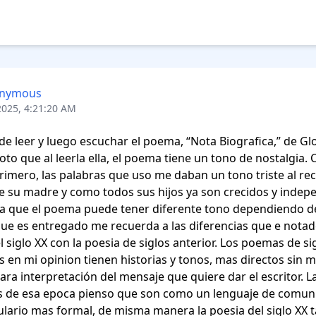
nymous
2025, 4:21:20 AM
e leer y luego escuchar el poema, “Nota Biografica,” de Glo
oto que al leerla ella, el poema tiene un tono de nostalgia. 
 primero, las palabras que uso me daban un tono triste al rec
 su madre y como todos sus hijos ya son crecidos y indepe
 que el poema puede tener diferente tono dependiendo de 
e es entregado me recuerda a las diferencias que e notado
l siglo XX con la poesia de siglos anterior. Los poemas de sig
s en mi opinion tienen historias y tonos, mas directos sin 
ara interpretación del mensaje que quiere dar el escritor. La
s de esa epoca pienso que son como un lenguaje de comuni
lario mas formal, de misma manera la poesia del siglo XX 