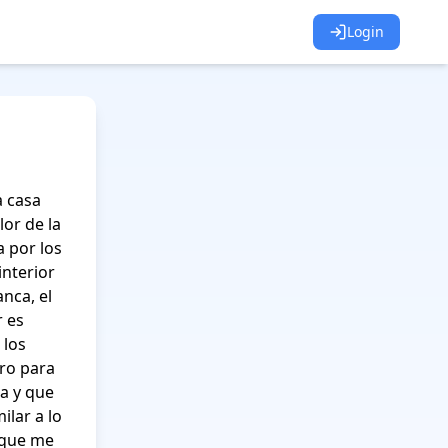
Login
 casa 
or de la 
 por los 
nterior 
ca, el 
 es 
los 
o para 
 y que 
lar a lo 
 que me 