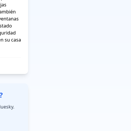
as 
también 
ventanas 
stado 
guridad 
n su casa 
?
luesky.