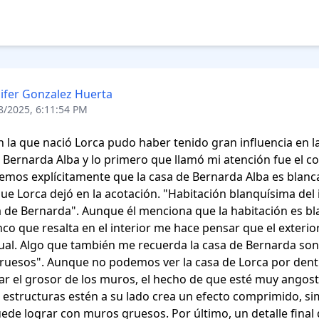
ifer Gonzalez Huerta
8/2025, 6:11:54 PM
n la que nació Lorca pudo haber tenido gran influencia en la
de Bernarda Alba y lo primero que llamó mi atención fue el col
emos explícitamente que la casa de Bernarda Alba es blanca
que Lorca dejó en la acotación. "Habitación blanquísima del i
a de Bernarda". Aunque él menciona que la habitación es blan
nco que resalta en el interior me hace pensar que el exterior
ual. Algo que también me recuerda la casa de Bernarda son 
uesos". Aunque no podemos ver la casa de Lorca por dentr
r el grosor de los muros, el hecho de que esté muy angosta
 estructuras estén a su lado crea un efecto comprimido, simi
ede lograr con muros gruesos. Por último, un detalle final