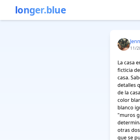
longer.blue
Jenn
11/2
La casa e
ficticia 
casa. Sab
detalles 
de la cas
color bla
blanco ig
"muros gr
determina
otras dos
que se pu