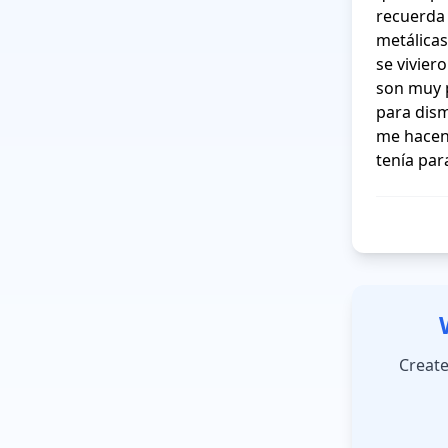
recuerda 
metálicas
se vivier
son muy p
para dism
me hacen 
tenía para
Create