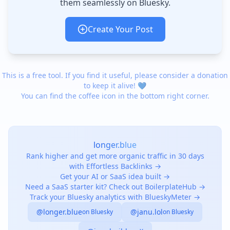
them seamlessly on Bluesky.
Create Your Post
This is a free tool. If you find it useful, please consider a donation
to keep it alive! 💙
You can find the coffee icon in the bottom right corner.
longer.blue
Rank higher and get more organic traffic in 30 days
with Effortless Backlinks →
Get your AI or SaaS idea built →
Need a SaaS starter kit? Check out BoilerplateHub →
Track your Bluesky analytics with BlueskyMeter →
@longer.blue
@janu.lol
on Bluesky
on Bluesky