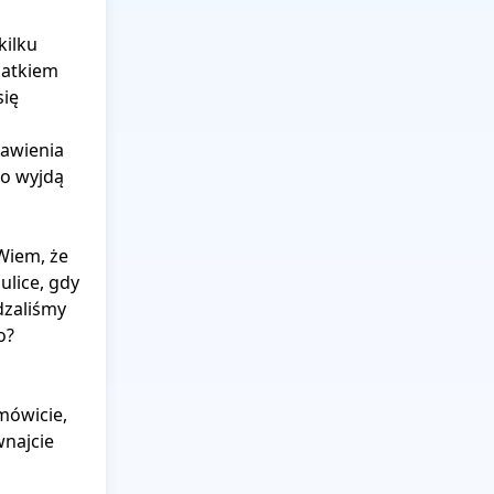
ilku 
iatkiem 
ię 
awienia 
o wyjdą 
iem, że 
lice, gdy 
zaliśmy 
?

mówicie, 
najcie 