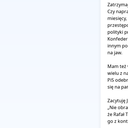
Zatrzymaj
Czy napra
miesięcy,
przestępc
polityki 
Konfedera
innym pol
na jaw.

Mam też w
wielu z n
PiS odebr
się na pa
Zacytuję 
„Nie obra
że Rafał 
go z kont