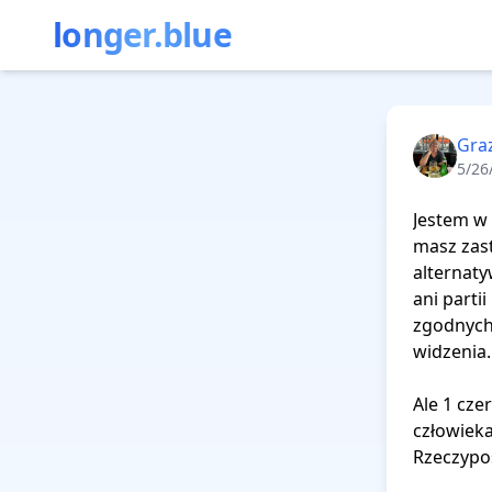
longer.blue
Gra
5/26
Jestem w 
masz zast
alternaty
ani parti
zgodnych 
widzenia.
Ale 1 cze
człowieka
Rzeczyposp