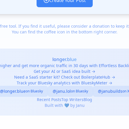
Create Your Post
 free tool. If you find it useful, please consider a donation to keep it
You can find the coffee icon in the bottom right corner.
longer.blue
igher and get more organic traffic in 30 days with Effortless Back
Get your AI or SaaS idea built →
Need a SaaS starter kit? Check out BoilerplateHub →
Track your Bluesky analytics with BlueskyMeter →
@longer.blue
@janu.lol
@janubuilds
on Bluesky
on Bluesky
on 
Recent Posts
Top Writers
Blog
Built with 💙 by Janu