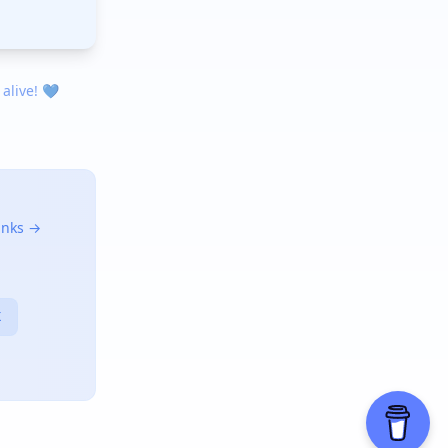
 alive! 💙
links →
X