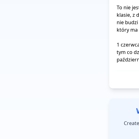
To nie je
klasie, z
nie budzi
który ma 
1 czerwca
tym co dz
paździer
Create