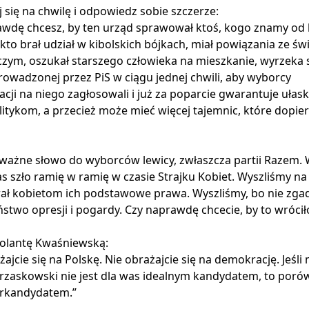
 się na chwilę i odpowiedz sobie szczerze:

wdę chcesz, by ten urząd sprawował ktoś, kogo znamy od k
 kto brał udział w kibolskich bójkach, miał powiązania ze św
zym, oszukał starszego człowieka na mieszkanie, wyrzeka s
prowadzonej przez PiS w ciągu jednej chwili, aby wyborcy 
cji na niego zagłosowali i już za poparcie gwarantuje ułask
itykom, a przecież może mieć więcej tajemnic, które dopier
ażne słowo do wyborców lewicy, zwłaszcza partii Razem. W
as szło ramię w ramię w czasie Strajku Kobiet. Wyszliśmy na u
ał kobietom ich podstawowe prawa. Wyszliśmy, bo nie zgad
ństwo opresji i pogardy. Czy naprawdę chcecie, by to wróciło
Jolantę Kwaśniewską:

żajcie się na Polskę. Nie obrażajcie się na demokrację. Jeśli 
Trzaskowski nie jest dla was idealnym kandydatem, to porów
rkandydatem.”
