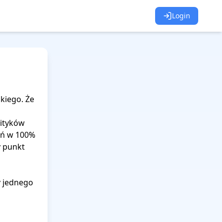
Login
iego. Że 
ityków 
ań w 100% 
 punkt 
 jednego 