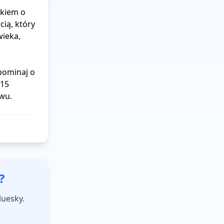
kiem o 
ią, który 
ieka, 
ominaj o 
15 
wu.
?
luesky.