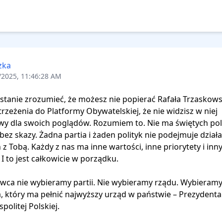
zka
/2025, 11:46:28 AM
stanie zrozumieć, że możesz nie popierać Rafała Trzaskowsk
rzeżenia do Platformy Obywatelskiej, że nie widzisz w niej 
wy dla swoich poglądów. Rozumiem to. Nie ma świętych pol
i bez skazy. Żadna partia i żaden polityk nie podejmuje dział
z Tobą. Każdy z nas ma inne wartości, inne priorytety i inny
 I to jest całkowicie w porządku.

rwca nie wybieramy partii. Nie wybieramy rządu. Wybieramy
, który ma pełnić najwyższy urząd w państwie – Prezydenta 
olitej Polskiej.
