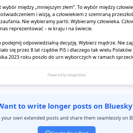
st wybór między „mniejszym złem”. To wybór między człowie
 doświadczeniem i wizją, a człowiekiem z szemraną przeszłośc
 zaufania. Nie wybieramy partii. Wybieramy człowieka. Człow
nas reprezentować – w kraju i na świecie.

 podejmij odpowiedzialną decyzję. Wybierz mądrze. Nie zap
iało się przez 8 lat rządów PiS i dlaczego tak wielu Polaków 
nika 2023 roku poszło do urn wyborczych w ramach sprzeci
Powered by longer.blue
Want to write longer posts on Bluesky
 your own extended posts and share them seamlessly on B