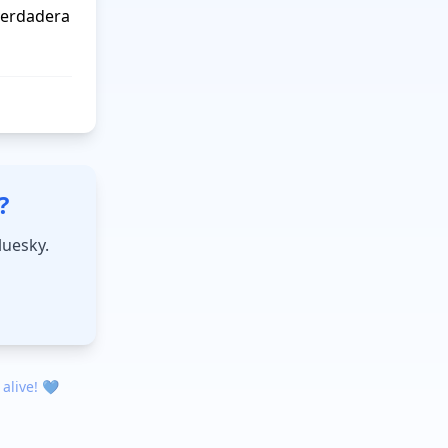
verdadera 
?
luesky.
 alive! 💙