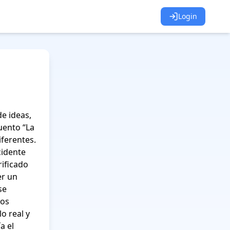
Login
e ideas, 
uento “La 
erentes.  
dente 
ificado 
r un 
e 
os 
 real y 
 el 