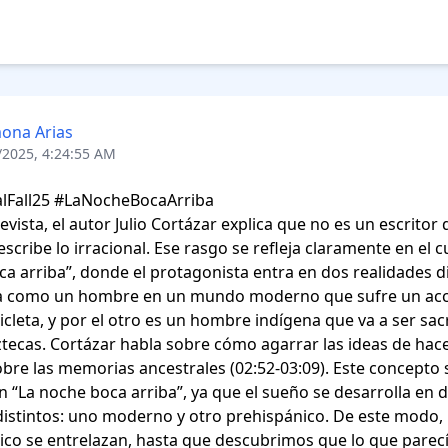
ona Arias
/2025, 4:24:55 AM
lFall25 #LaNocheBocaArriba

evista, el autor Julio Cortázar explica que no es un escritor d
escribe lo irracional. Ese rasgo se refleja claramente en el c
a arriba”, donde el protagonista entra en dos realidades dif
 como un hombre en un mundo moderno que sufre un acci
cleta, y por el otro es un hombre indígena que va a ser sacr
ztecas. Cortázar habla sobre cómo agarrar las ideas de hace
bre las memorias ancestrales (02:52-03:09). Este concepto s
n “La noche boca arriba”, ya que el sueño se desarrolla en d
istintos: uno moderno y otro prehispánico. De este modo, lo
tico se entrelazan, hasta que descubrimos que lo que parecía