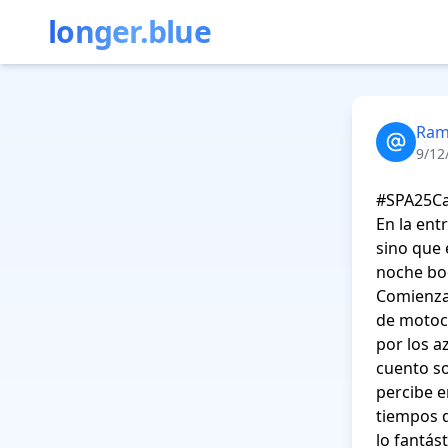
longer.blue
Ram
9/12
#SPA25Ca
En la entr
sino que 
noche boc
Comienza
de motoci
por los a
cuento so
percibe e
tiempos d
lo fantás