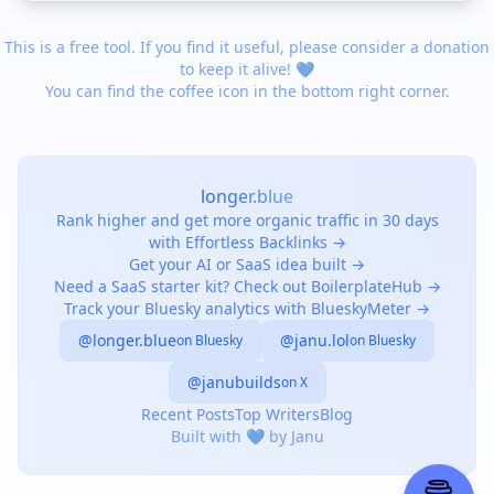
This is a free tool. If you find it useful, please consider a donation
to keep it alive! 💙
You can find the coffee icon in the bottom right corner.
longer.blue
Rank higher and get more organic traffic in 30 days
with Effortless Backlinks →
Get your AI or SaaS idea built →
Need a SaaS starter kit? Check out BoilerplateHub →
Track your Bluesky analytics with BlueskyMeter →
@longer.blue
@janu.lol
on Bluesky
on Bluesky
@janubuilds
on X
Recent Posts
Top Writers
Blog
Built with 💙 by Janu