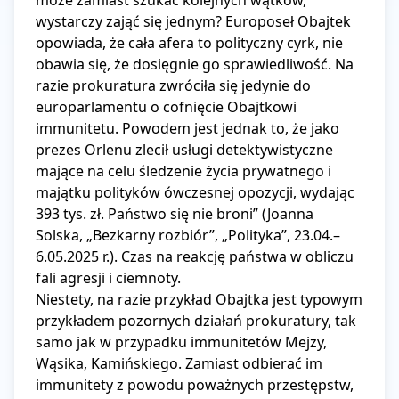
może zamiast szukać kolejnych wątków, 
wystarczy zająć się jednym? Europoseł Obajtek 
opowiada, że cała afera to polityczny cyrk, nie 
obawia się, że dosięgnie go sprawiedliwość. Na 
razie prokuratura zwróciła się jedynie do 
europarlamentu o cofnięcie Obajtkowi 
immunitetu. Powodem jest jednak to, że jako 
prezes Orlenu zlecił usługi detektywistyczne 
mające na celu śledzenie życia prywatnego i 
majątku polityków ówczesnej opozycji, wydając 
393 tys. zł. Państwo się nie broni” (Joanna 
Solska, „Bezkarny rozbiór”, „Polityka”, 23.04.–
6.05.2025 r.). Czas na reakcję państwa w obliczu 
fali agresji i ciemnoty.

Niestety, na razie przykład Obajtka jest typowym 
przykładem pozornych działań prokuratury, tak 
samo jak w przypadku immunitetów Mejzy, 
Wąsika, Kamińskiego. Zamiast odbierać im 
immunitety z powodu poważnych przestępstw, 