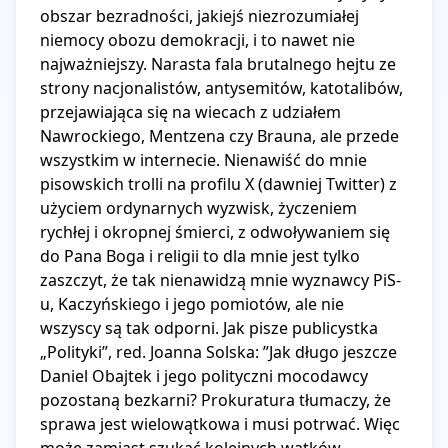
obszar bezradności, jakiejś niezrozumiałej 
niemocy obozu demokracji, i to nawet nie 
najważniejszy. Narasta fala brutalnego hejtu ze 
strony nacjonalistów, antysemitów, katotalibów, 
przejawiająca się na wiecach z udziałem 
Nawrockiego, Mentzena czy Brauna, ale przede 
wszystkim w internecie. Nienawiść do mnie 
pisowskich trolli na profilu X (dawniej Twitter) z 
użyciem ordynarnych wyzwisk, życzeniem 
rychłej i okropnej śmierci, z odwoływaniem się 
do Pana Boga i religii to dla mnie jest tylko 
zaszczyt, że tak nienawidzą mnie wyznawcy PiS-
u, Kaczyńskiego i jego pomiotów, ale nie 
wszyscy są tak odporni. Jak pisze publicystka 
„Polityki”, red. Joanna Solska: ”Jak długo jeszcze 
Daniel Obajtek i jego polityczni mocodawcy 
pozostaną bezkarni? Prokuratura tłumaczy, że 
sprawa jest wielowątkowa i musi potrwać. Więc 