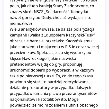
i sztywny. Nie wie, gdzie leży Watykan, co to jest 
polio, jak długo istnieją Stany Zjednoczone, co 
znaczy skrót NSZZ „Solidarność”. Kandydat 
nawet gorszy od Dudy, chociaż wydaje się to 
niemożliwe?

Wielu analityków uważa, że dalsza polaryzacja 
kampanii i walka z „duopolem Kaczyński-Tusk” 
obraca się bardziej przeciwko Kaczyńskiemu 
jako starszemu i mającemu w PiS-ie coraz więcej 
przeciwników. Spekulacje, co się wydarzy po 
klęsce Nawrockiego i jakie nazwiska 
pretendentów wejdą do gry, proponuję 
uruchomić dopiero po wyborach, a w każdym 
razie po pierwszej turze. To, co do tego czasu 
powinno się stać, to bardziej zdecydowane 
działanie prokuratury w przypadku dalszych 
przypadków łamania prawa przez antysemitów, 
nacjonalistów i katotalibów itp. Mogę 
powiedzieć, że moim zdaniem Putin z obecnego 