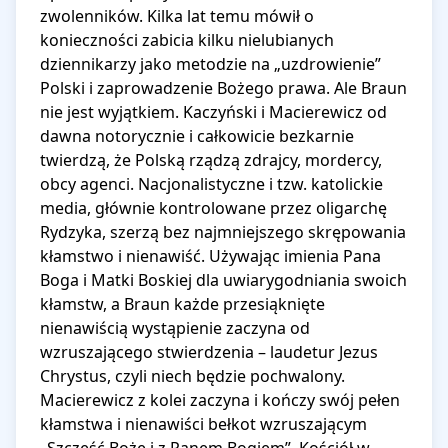
zwolenników. Kilka lat temu mówił o 
konieczności zabicia kilku nielubianych 
dziennikarzy jako metodzie na „uzdrowienie” 
Polski i zaprowadzenie Bożego prawa. Ale Braun 
nie jest wyjątkiem. Kaczyński i Macierewicz od 
dawna notorycznie i całkowicie bezkarnie 
twierdzą, że Polską rządzą zdrajcy, mordercy, 
obcy agenci. Nacjonalistyczne i tzw. katolickie 
media, głównie kontrolowane przez oligarchę 
Rydzyka, szerzą bez najmniejszego skrępowania 
kłamstwo i nienawiść. Używając imienia Pana 
Boga i Matki Boskiej dla uwiarygodniania swoich 
kłamstw, a Braun każde przesiąknięte 
nienawiścią wystąpienie zaczyna od 
wzruszającego stwierdzenia – laudetur Jezus 
Chrystus, czyli niech będzie pochwalony. 
Macierewicz z kolei zaczyna i kończy swój pełen 
kłamstwa i nienawiści bełkot wzruszającym 