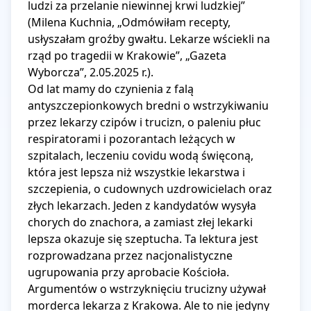
ludzi za przelanie niewinnej krwi ludzkiej” 
(Milena Kuchnia, „Odmówiłam recepty, 
usłyszałam groźby gwałtu. Lekarze wściekli na 
rząd po tragedii w Krakowie”, „Gazeta 
Wyborcza”, 2.05.2025 r.).

Od lat mamy do czynienia z falą 
antyszczepionkowych bredni o wstrzykiwaniu 
przez lekarzy czipów i trucizn, o paleniu płuc 
respiratorami i pozorantach leżących w 
szpitalach, leczeniu covidu wodą święconą, 
która jest lepsza niż wszystkie lekarstwa i 
szczepienia, o cudownych uzdrowicielach oraz 
złych lekarzach. Jeden z kandydatów wysyła 
chorych do znachora, a zamiast złej lekarki 
lepsza okazuje się szeptucha. Ta lektura jest 
rozprowadzana przez nacjonalistyczne 
ugrupowania przy aprobacie Kościoła. 
Argumentów o wstrzyknięciu trucizny używał 
morderca lekarza z Krakowa. Ale to nie jedyny 