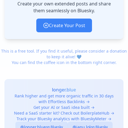
Create your own extended posts and share
them seamlessly on Bluesky.
Create Your Post
This is a free tool. If you find it useful, please consider a donation
to keep it alive! 💙
You can find the coffee icon in the bottom right corner.
longer.blue
Rank higher and get more organic traffic in 30 days
with Effortless Backlinks →
Get your AI or SaaS idea built →
Need a SaaS starter kit? Check out BoilerplateHub →
Track your Bluesky analytics with BlueskyMeter →
@longer.blue
@janu.lol
on Bluesky
on Bluesky