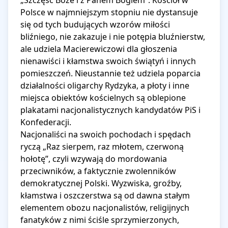
„Szczęść Boże i z Panem Bogiem”. Kościół w 
Polsce w najmniejszym stopniu nie dystansuje 
się od tych budujących wzorów miłości 
bliźniego, nie zakazuje i nie potępia bluźnierstw, 
ale udziela Macierewiczowi dla głoszenia 
nienawiści i kłamstwa swoich świątyń i innych 
pomieszczeń. Nieustannie też udziela poparcia 
działalności oligarchy Rydzyka, a płoty i inne 
miejsca obiektów kościelnych są oblepione 
plakatami nacjonalistycznych kandydatów PiS i 
Konfederacji.

Nacjonaliści na swoich pochodach i spędach 
ryczą „Raz sierpem, raz młotem, czerwoną 
hołotę”, czyli wzywają do mordowania 
przeciwników, a faktycznie zwolenników 
demokratycznej Polski. Wyzwiska, groźby, 
kłamstwa i oszczerstwa są od dawna stałym 
elementem obozu nacjonalistów, religijnych 
fanatyków z nimi ściśle sprzymierzonych, 