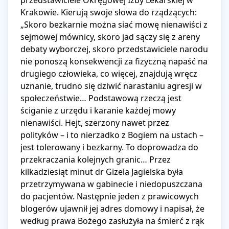
przedstawiciele Okręgowej Izby Lekarskiej w 
Krakowie. Kierują swoje słowa do rządzących: 
„Skoro bezkarnie można siać mowę nienawiści z 
sejmowej mównicy, skoro jad sączy się z areny 
debaty wyborczej, skoro przedstawiciele narodu 
nie ponoszą konsekwencji za fizyczną napaść na 
drugiego człowieka, co więcej, znajdują wręcz 
uznanie, trudno się dziwić narastaniu agresji w 
społeczeństwie… Podstawową rzeczą jest 
ściganie z urzędu i karanie każdej mowy 
nienawiści. Hejt, szerzony nawet przez 
polityków – i to nierzadko z Bogiem na ustach – 
jest tolerowany i bezkarny. To doprowadza do 
przekraczania kolejnych granic… Przez 
kilkadziesiąt minut dr Gizela Jagielska była 
przetrzymywana w gabinecie i niedopuszczana 
do pacjentów. Następnie jeden z prawicowych 
blogerów ujawnił jej adres domowy i napisał, że 
według prawa Bożego zasłużyła na śmierć z rąk 