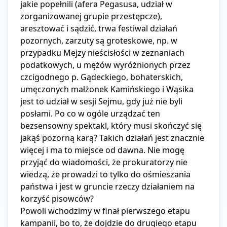
jakie popełnili (afera Pegasusa, udział w 
zorganizowanej grupie przestępcze), 
aresztować i sądzić, trwa festiwal działań 
pozornych, zarzuty są groteskowe, np. w 
przypadku Mejzy nieścisłości w zeznaniach 
podatkowych, u mężów wyróżnionych przez 
czcigodnego p. Gądeckiego, bohaterskich, 
umęczonych małżonek Kamińskiego i Wąsika 
jest to udział w sesji Sejmu, gdy już nie byli 
posłami. Po co w ogóle urządzać ten 
bezsensowny spektakl, który musi skończyć się 
jakąś pozorną karą? Takich działań jest znacznie 
więcej i ma to miejsce od dawna. Nie mogę 
przyjąć do wiadomości, że prokuratorzy nie 
wiedzą, że prowadzi to tylko do ośmieszania 
państwa i jest w gruncie rzeczy działaniem na 
korzyść pisowców?

Powoli wchodzimy w finał pierwszego etapu 
kampanii, bo to, że dojdzie do drugiego etapu 