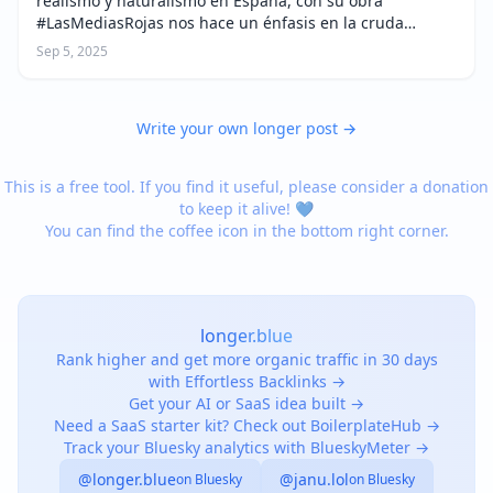
realismo y naturalismo en España, con su obra
#LasMediasRojas nos hace un énfasis en la cruda
realidad de la cual las mujeres en el siglo diecinueve no
Sep 5, 2025
podían escapar. Comparar la obra con alg…
Write your own longer post →
This is a free tool. If you find it useful, please consider a donation
to keep it alive! 💙
You can find the coffee icon in the bottom right corner.
longer.blue
Rank higher and get more organic traffic in 30 days
with Effortless Backlinks →
Get your AI or SaaS idea built →
Need a SaaS starter kit? Check out BoilerplateHub →
Track your Bluesky analytics with BlueskyMeter →
@longer.blue
@janu.lol
on Bluesky
on Bluesky