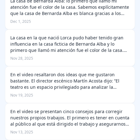
La casa de Bernarda Alba: lo primero que llamó mi
atención fue el color de la casa. Sabemos explícitamente
que la casa de Bernarda Alba es blanca gracias a los
detalles que Lorca dejó en la acotación. "Habitación
Dec 1, 2025
blanquísima del interior de…
La casa en la que nació Lorca pudo haber tenido gran
influencia en la casa ficticia de Bernarda Alba y lo
primero que llamó mi atención fue el color de la casa.
Sabemos explícitamente que la casa de Bernarda Alba
Nov 28, 2025
es blanca por los detalles …
En el video resaltaron dos ideas que me gustaron
bastante. El director escénico Martín Acosta dijo: “El
teatro es un espacio privilegiado para analizar la
conducta humana”. Desde mi perspectiva y con poco
Nov 19, 2025
conocimiento sobre el teatro, coinc…
En el video se presentan cinco consejos para corregir
nuestros propios trabajos. El primero es tener en cuenta
al público al que está dirigido el trabajo y asegurarnos
de que la voz cumpla con las reglas. Y así evitar las
Nov 13, 2025
incoherencias. El…