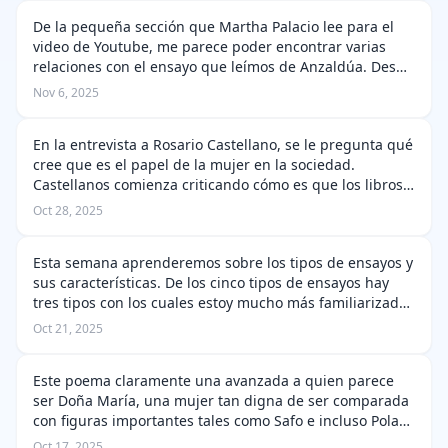
De la pequeña sección que Martha Palacio lee para el
video de Youtube, me parece poder encontrar varias
relaciones con el ensayo que leímos de Anzaldúa. Desde
el comienzo de la lectura, esta nos plantea una
Nov 6, 2025
desconformidad respecto de la ide…
En la entrevista a Rosario Castellano, se le pregunta qué
cree que es el papel de la mujer en la sociedad.
Castellanos comienza criticando cómo es que los libros
sobre el feminismo son en mayor parte una crítica hacia
Oct 28, 2025
el pasado o el presen…
Esta semana aprenderemos sobre los tipos de ensayos y
sus características. De los cinco tipos de ensayos hay
tres tipos con los cuales estoy mucho más familiarizada
y estos son los ensayos científicos, ensayos literarios y
Oct 21, 2025
los ensayos acadé…
Este poema claramente una avanzada a quien parece
ser Doña María, una mujer tan digna de ser comparada
con figuras importantes tales como Safo e incluso Pola
Argentaria además de que se mencionan varios
Oct 17, 2025