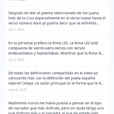
aspectos nacionalistas como “honor ad…
Después de leer el poema seleccionado de Sor Juana
Inés de la Cruz especialmente en el verso nueve hasta el
verso número doce yo podría decir que se enfrentó
demasiado a la censura inquisitorial especialmente por
Oct 7, 2025
criticar todas las normas d…
En lo personal prefiero la Rima LIII. La Rima LIII está
compuesta de veinticuatro versos con versos
endecasílabos y heptasílabos. Mientras que la Rima XI
se conforma de doce versos con versos decasílabos. La
Oct 2, 2025
complejidad en la Rima LIII y lo…
De todas las definiciones compartidas en el video yo
concuerdo más con la definición del poeta español
Gabriel Celaya. La razón principal es la forma que le da
a su propia respuesta. Me gusta mucho que su
Sep 24, 2025
respuesta parezca ser poesía. Si bi…
Realmente nunca me había puesto a pensar en el tipo
de narrador que más disfruto, pero sin duda tengo uno
que disfruto más y al narrador al que he estado más