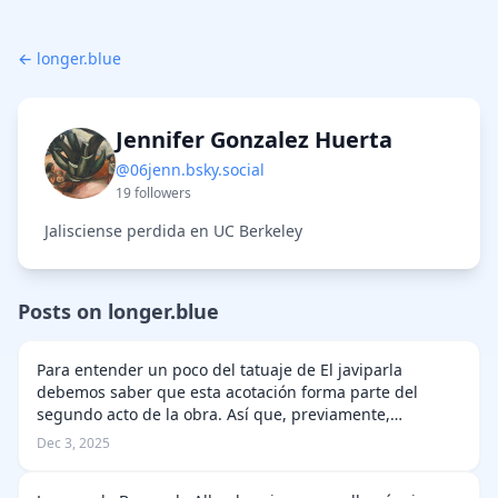
← longer.blue
Jennifer Gonzalez Huerta
@06jenn.bsky.social
19 followers
Jalisciense perdida en UC Berkeley
Posts on longer.blue
Para entender un poco del tatuaje de El javiparla
debemos saber que esta acotación forma parte del
segundo acto de la obra. Así que, previamente,
tendríamos que leer el acto primero y entender el
Dec 3, 2025
contexto del segundo. En este segundo acto, …