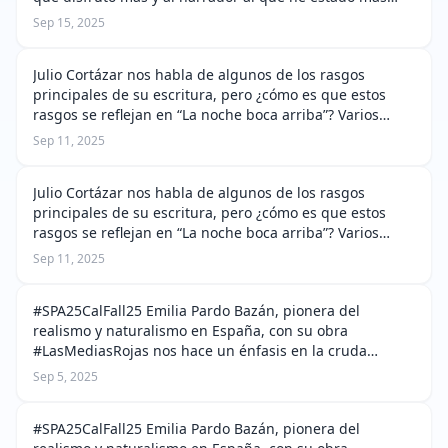
expuesta es el narrador omnisciente que se caracteriza
Sep 15, 2025
por ser un narrador en terc…
Julio Cortázar nos habla de algunos de los rasgos
principales de su escritura, pero ¿cómo es que estos
rasgos se reflejan en “La noche boca arriba”? Varios
puntos que Cortázar menciona, para mi se relacionan
Sep 11, 2025
directamente con su obra “La no…
Julio Cortázar nos habla de algunos de los rasgos
principales de su escritura, pero ¿cómo es que estos
rasgos se reflejan en “La noche boca arriba”? Varios
puntos que Cortázar menciona, para mi se relacionan
Sep 11, 2025
directamente con su obra “La no…
#SPA25CalFall25 Emilia Pardo Bazán, pionera del
realismo y naturalismo en España, con su obra
#LasMediasRojas nos hace un énfasis en la cruda
realidad de la cual las mujeres en el siglo diecinueve no
Sep 5, 2025
podían escapar. Comparar la obra con alg…
#SPA25CalFall25 Emilia Pardo Bazán, pionera del